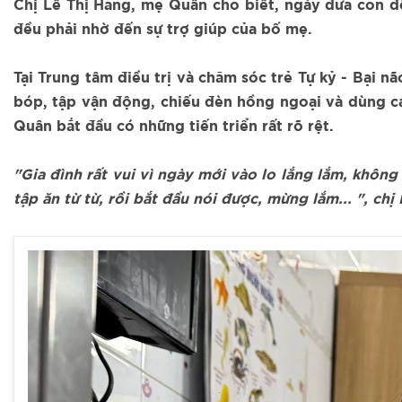
Chị Lê Thị Hằng, mẹ Quân cho biết, ngày đưa con đế
đều phải nhờ đến sự trợ giúp của bố mẹ.
Tại Trung tâm điều trị và chăm sóc trẻ Tự kỷ - Bại 
bóp, tập vận động, chiếu đèn hồng ngoại và dùng các 
Quân bắt đầu có những tiến triển rất rõ rệt.
"Gia đình rất vui vì ngày mới vào lo lắng lắm, khôn
tập ăn từ từ, rồi bắt đầu nói được, mừng lắm... ", ch