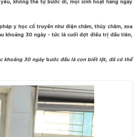
 yếu, không thể tự bước đi, mọi sinh hoạt hàng ngày
g pháp y học cổ truyền như điện châm, thủy châm, xoa
u khoảng 30 ngày - tức là cuối đợt điều trị đầu tiên,
ược khoảng 30 ngày
b
ước đầu là con biết lật, đã có thể