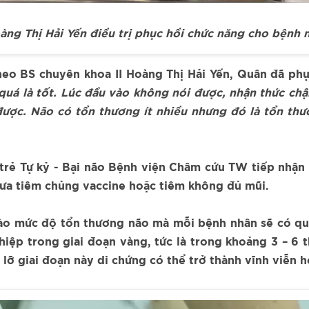
àng Thị Hải Yến điều trị phục hồi chức năng cho bệnh
theo BS chuyên khoa II Hoàng Thị Hải Yến, Quân đã p
quá là tốt. Lúc đầu vào không nói được, nhận thức chậ
 được. Não có tổn thương ít nhiều nhưng đó là tổn th
rẻ Tự kỷ - Bại não Bệnh viện Châm cứu TW tiếp nhận v
ưa tiêm chủng vaccine hoặc tiêm không đủ mũi.
 vào mức độ tổn thương não mà mỗi bệnh nhân sẽ có qu
hiệp trong giai đoạn vàng, tức là trong khoảng 3 – 6 
lỡ giai đoạn này di chứng có thể trở thành vĩnh viễn ho