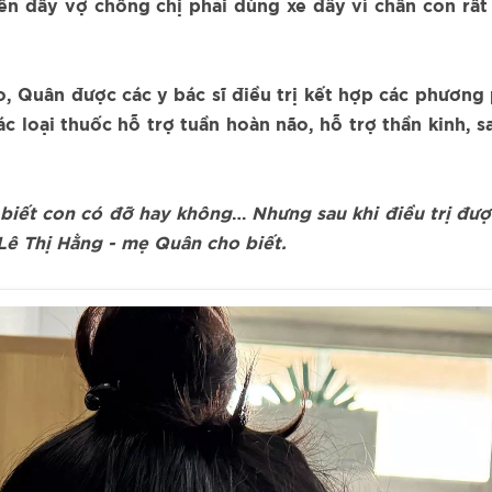
n đây vợ chồng chị phải dùng xe đẩy vì chân con rất
não, Quân được các y bác sĩ điều trị kết hợp các phươn
loại thuốc hỗ trợ tuần hoàn não, hỗ trợ thần kinh, sa
g biết con có đỡ hay không
…
Nhưng sau khi điều trị đ
ị Lê Thị Hằng - mẹ Quân cho biết.