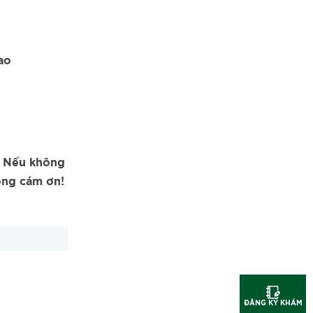
ao
. Nếu không
rọng cám ơn!
ĐĂNG KÝ KHÁM