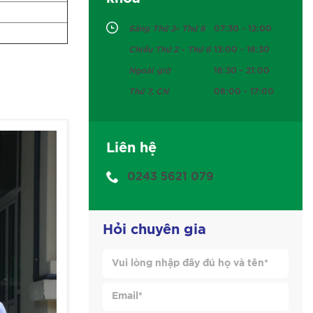
Sáng Thứ 2- Thứ 6
07:30 - 12:00
Chiều Thứ 2 - Thứ 6
13:00 - 16:30
Ngoài giờ
16:30 - 21:00
Thứ 7, CN
08:00 - 17:00
Liên hệ
0243 5621 079
Hỏi chuyên gia