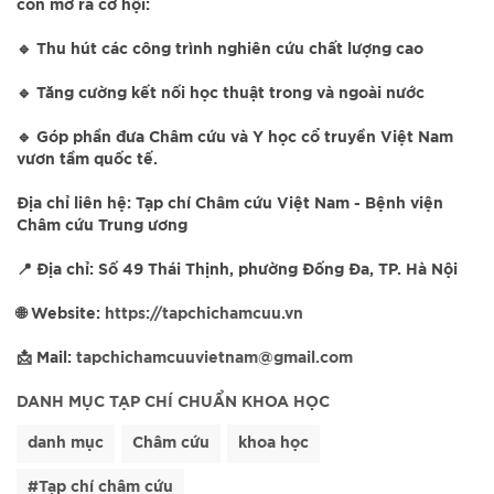
còn mở ra cơ hội:
🔹️ Thu hút các công trình nghiên cứu chất lượng cao
🔹️ Tăng cường kết nối học thuật trong và ngoài nước
🔹️ Góp phần đưa Châm cứu và Y học cổ truyền Việt Nam
vươn tầm quốc tế.
Địa chỉ liên hệ: Tạp chí Châm cứu Việt Nam - Bệnh viện
Châm cứu Trung ương
📍 Địa chỉ: Số 49 Thái Thịnh, phường Đống Đa, TP. Hà Nội
🌐 Website:
https://tapchichamcuu.vn
📩 Mail:
tapchichamcuuvietnam@gmail.com
DANH MỤC TẠP CHÍ CHUẨN KHOA HỌC
danh mục
Châm cứu
khoa học
#Tạp chí châm cứu