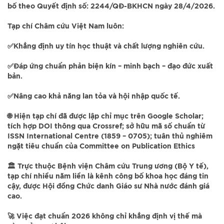
bố theo Quyết định số: 2244/QĐ-BKHCN ngày 28/4/2026.
Tạp chí Châm cứu Việt Nam luôn:
✅️Khẳng định uy tín học thuật và chất lượng nghiên cứu.
✅️Đáp ứng chuẩn phản biện kín – minh bạch – đạo đức xuất
bản.
✅️Nâng cao khả năng lan tỏa và hội nhập quốc tế.
🌐 Hiện tạp chí đã được lập chỉ mục trên Google Scholar;
tích hợp DOI thông qua Crossref; sở hữu mã số chuẩn từ
ISSN International Centre (1859 – 0705); tuân thủ nghiêm
ngặt tiêu chuẩn của Committee on Publication Ethics
🏛 Trực thuộc Bệnh viện Châm cứu Trung ương (Bộ Y tế),
tạp chí nhiều năm liền là kênh công bố khoa học đáng tin
cậy, được Hội đồng Chức danh Giáo sư Nhà nước đánh giá
cao.
🚀 Việc đạt chuẩn 2026 không chỉ khẳng định vị thế mà