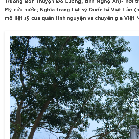
Truông Bồn (huyện Đô Lương, tỉnh Nghệ An)- nơi tr
Mỹ cứu nước; Nghĩa trang liệt sỹ Quốc tế Việt Lào (
mộ liệt sỹ của quân tình nguyện và chuyên gia Việt 