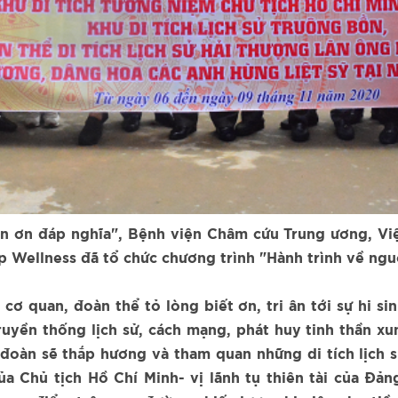
n ơn đáp nghĩa", Bệnh viện Châm cứu Trung ương, Việ
 Wellness đã tổ chức chương trình "Hành trình về ngu
 cơ quan, đoàn thể tỏ lòng biết ơn, tri ân tới sự hi 
truyền thống lịch sử, cách mạng, phát huy tinh thần 
đoàn sẽ thắp hương và tham quan những di tích lịch s
 Chủ tịch Hồ Chí Minh- vị lãnh tụ thiên tài của Đảng