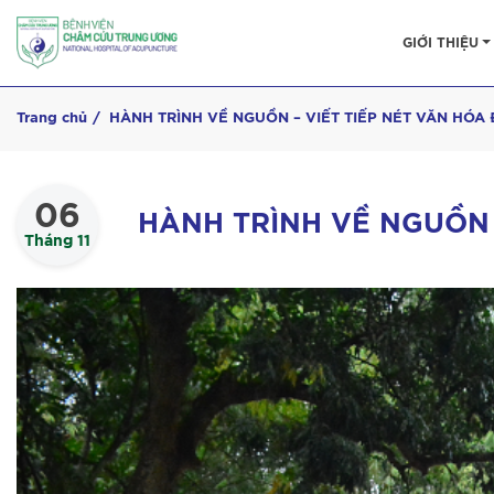
GIỚI THIỆU
Trang chủ
HÀNH TRÌNH VỀ NGUỒN – VIẾT TIẾP NÉT VĂN HÓA
06
HÀNH TRÌNH VỀ NGUỒN 
Tháng 11