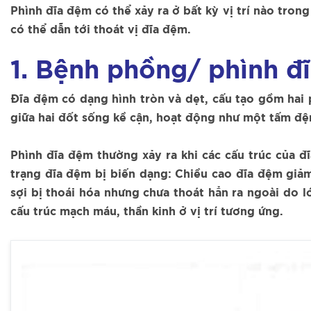
Phình đĩa đệm có thể xảy ra ở bất kỳ vị trí nào tron
có thể dẫn tới thoát vị đĩa đệm.
1. Bệnh phồng/ phình đĩ
Đĩa đệm có dạng hình tròn và dẹt, cấu tạo gồm hai
giữa hai đốt sống kề cận, hoạt động như một tấm đệ
Phình đĩa đệm thường xảy ra khi các cấu trúc của đĩ
trạng đĩa đệm bị biến dạng: Chiều cao đĩa đệm giảm
sợi bị thoái hóa nhưng chưa thoát hẳn ra ngoài do l
cấu trúc mạch máu, thần kinh ở vị trí tương ứng.