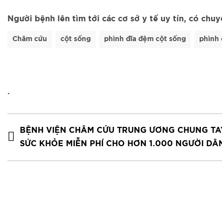
Người bệnh lên tìm tới các cơ sở y tế uy tín, có chu
Châm cứu
cột sống
phình đĩa đệm cột sống
phình
.
BỆNH VIỆN CHÂM CỨU TRUNG ƯƠNG CHUNG TA
SỨC KHỎE MIỄN PHÍ CHO HƠN 1.000 NGƯỜI DÂ