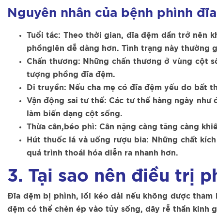
Nguyên nhân của bệnh
phình
đĩa
Tuổi tác
: Theo thời gian, đĩa đệm dần trở nên 
phồnglên dễ dàng hơn. Tình trạng này thường gặ
Chấn thương
: Những chấn thương ở vùng cột số
tượng phồng đĩa đệm.
Di truyền
: Nếu cha mẹ có đĩa đệm yếu do bất th
Vận động sai tư thế
: Các tư thế hàng ngày như 
làm biến dạng cột sống.
Thừa cân,
béo phì
: Cân nặng càng tăng càng khi
Hút thuốc lá và uống rượu bia
:
Những chất kích 
quá trình thoái hóa diễn ra nhanh hơn.
3. Tại sao nên điều trị 
Đĩa đệm bị phình, lồi kéo dài nếu không được thăm k
đệm có thể chèn ép vào tủy sống, dây rễ thần kinh gâ