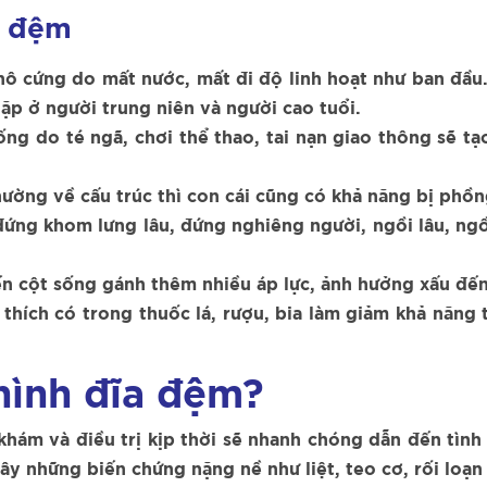
 đệm
khô cứng do mất nước, mất đi độ linh hoạt như ban đầu
p ở người trung niên và người cao tuổi.
ng do té ngã, chơi thể thao, tai nạn giao thông sẽ tạ
ường về cấu trúc thì con cái cũng có khả năng bị phồn
đứng khom lưng lâu, đứng nghiêng người, ngồi lâu, ngồ
ến cột sống gánh thêm nhiều áp lực, ảnh hưởng xấu đến
thích có trong thuốc lá, rượu, bia làm giảm khả năng 
phình đĩa đệm?
hám và điều trị kịp thời sẽ nhanh chóng dẫn đến tình t
y những biến chứng nặng nề như liệt, teo cơ, rối loạn đ