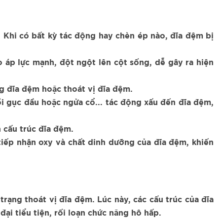
. Khi có bất kỳ tác động hay chèn ép nào, đĩa đệm bị
o áp lực mạnh, đột ngột lên cột sống, dễ gây ra hiện
g đĩa đệm hoặc thoát vị đĩa đệm.
i gục đầu hoặc ngửa cổ... tác động xấu đến đĩa đệm,
 cấu trúc đĩa đệm.
tiếp nhận oxy và chất dinh dưỡng của đĩa đệm, khiến
rạng thoát vị đĩa đệm. Lúc này, các cấu trúc của đĩa
ại tiểu tiện, rối loạn chức năng hô hấp.