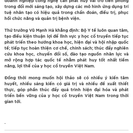
doanh nghiệp công nghệ cần phát huy vai trò tiên phong
trong đổi mới sáng tạo, xây dựng các mô hình ứng dụng trí
tuệ nhân tạo có hiệu quả trong chẩn đoán, điều trị, phục
hồi chức năng và quản trị bệnh viện.
Thứ trưởng Vũ Mạnh Hà khẳng định: Bộ Y tế luôn quan tâm,
tạo điều kiện thuận lợi để lĩnh vực y học cổ truyền tiếp tục
phát triển theo hướng khoa học, hiện đại và hội nhập quốc
tế; tiếp tục hoàn thiện cơ chế, chính sách; thúc đẩy nghiên
cứu khoa học, chuyển đổi số, đào tạo nguồn nhân lực và
mở rộng hợp tác quốc tế nhằm phát huy tốt nhất tiềm
năng, lợi thế của y học cổ truyền Việt Nam.
Đồng thời mong muốn hội thảo sẽ có nhiều ý kiến tâm
huyết, nhiều sáng kiến có giá trị và nhiều đề xuất thiết
thực, góp phần thúc đẩy quá trình hiện đại hóa và phát
triển bền vững của y học cổ truyền Việt Nam trong thời
gian tới.
.