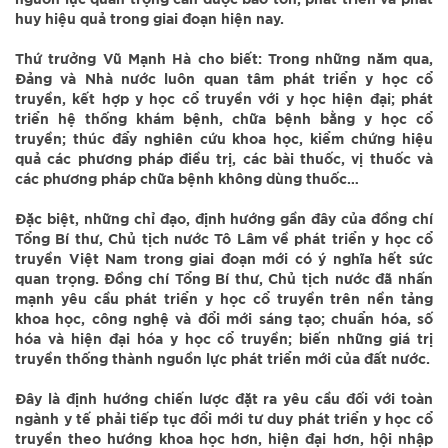
nguồn lực quan trọng cần được bảo tồn, phát triển và phát
huy hiệu quả trong giai đoạn hiện nay.
Thứ trưởng Vũ Mạnh Hà cho biết: Trong những năm qua,
Đảng và Nhà nước luôn quan tâm phát triển y học cổ
truyền, kết hợp y học cổ truyền với y học hiện đại; phát
triển hệ thống khám bệnh, chữa bệnh bằng y học cổ
truyền; thúc đẩy nghiên cứu khoa học, kiểm chứng hiệu
quả các phương pháp điều trị, các bài thuốc, vị thuốc và
các phương pháp chữa bệnh không dùng thuốc…
Đặc biệt, những chỉ đạo, định hướng gần đây của đồng chí
Tổng Bí thư, Chủ tịch nước Tô Lâm về phát triển y học cổ
truyền Việt Nam trong giai đoạn mới có ý nghĩa hết sức
quan trọng. Đồng chí Tổng Bí thư, Chủ tịch nước đã nhấn
mạnh yêu cầu phát triển y học cổ truyền trên nền tảng
khoa học, công nghệ và đổi mới sáng tạo; chuẩn hóa, số
hóa và hiện đại hóa y học cổ truyền; biến những giá trị
truyền thống thành nguồn lực phát triển mới của đất nước.
Đây là định hướng chiến lược đặt ra yêu cầu đối với toàn
ngành y tế phải tiếp tục đổi mới tư duy phát triển y học cổ
truyền theo hướng khoa học hơn, hiện đại hơn, hội nhập