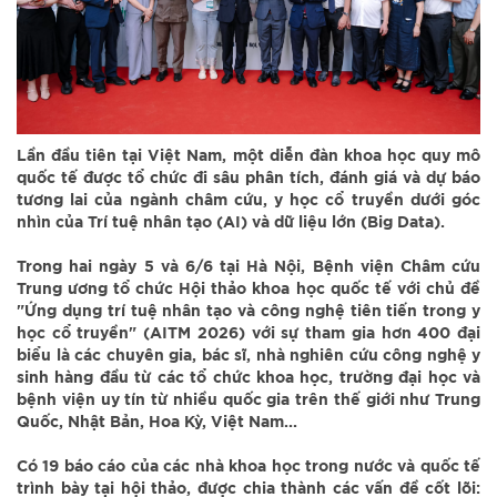
Lần đầu tiên tại Việt Nam, một diễn đàn khoa học quy mô
quốc tế được tổ chức đi sâu phân tích, đánh giá và dự báo
tương lai của ngành châm cứu, y học cổ truyền dưới góc
nhìn của Trí tuệ nhân tạo (AI) và dữ liệu lớn (Big Data).
Trong hai ngày 5 và 6/6 tại Hà Nội, Bệnh viện Châm cứu
Trung ương tổ chức Hội thảo khoa học quốc tế với chủ đề
"Ứng dụng trí tuệ nhân tạo và công nghệ tiên tiến trong y
học cổ truyền" (AITM 2026) với sự tham gia hơn 400 đại
biểu là các chuyên gia, bác sĩ, nhà nghiên cứu công nghệ y
sinh hàng đầu từ các tổ chức khoa học, trường đại học và
bệnh viện uy tín từ nhiều quốc gia trên thế giới như Trung
Quốc, Nhật Bản, Hoa Kỳ, Việt Nam...
Có 19 báo cáo của các nhà khoa học trong nước và quốc tế
trình bày tại hội thảo, được chia thành các vấn đề cốt lõi: