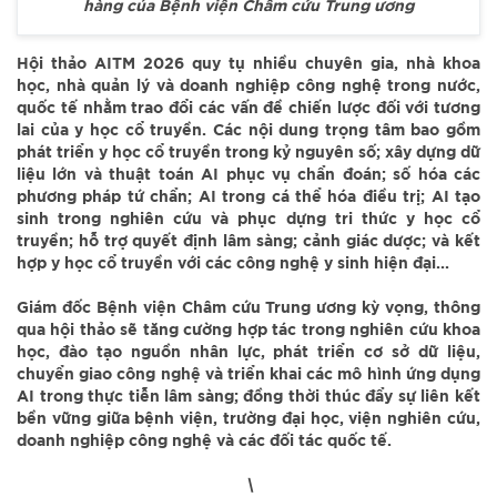
hàng của Bệnh viện Châm cứu Trung ương
Hội thảo AITM 2026 quy tụ nhiều chuyên gia, nhà khoa
học, nhà quản lý và doanh nghiệp công nghệ trong nước,
quốc tế nhằm trao đổi các vấn đề chiến lược đối với tương
lai của y học cổ truyền. Các nội dung trọng tâm bao gồm
phát triển y học cổ truyền trong kỷ nguyên số; xây dựng dữ
liệu lớn và thuật toán AI phục vụ chẩn đoán; số hóa các
phương pháp tứ chẩn; AI trong cá thể hóa điều trị; AI tạo
sinh trong nghiên cứu và phục dựng tri thức y học cổ
truyền; hỗ trợ quyết định lâm sàng; cảnh giác dược; và kết
hợp y học cổ truyền với các công nghệ y sinh hiện đại...
Giám đốc Bệnh viện Châm cứu Trung ương kỳ vọng, thông
qua hội thảo sẽ tăng cường hợp tác trong nghiên cứu khoa
học, đào tạo nguồn nhân lực, phát triển cơ sở dữ liệu,
chuyển giao công nghệ và triển khai các mô hình ứng dụng
AI trong thực tiễn lâm sàng; đồng thời thúc đẩy sự liên kết
bền vững giữa bệnh viện, trường đại học, viện nghiên cứu,
doanh nghiệp công nghệ và các đối tác quốc tế.
\