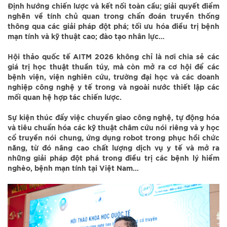
Định hướng chiến lược và kết nối toàn cầu; giải quyết điểm
nghẽn về tính chủ quan trong chẩn đoán truyền thống
thông qua các giải pháp đột phá; tối ưu hóa điều trị bệnh
mạn tính và kỹ thuật cao; đào tạo nhân lực…
Hội thảo quốc tế AITM 2026 không chỉ là nơi chia sẻ các
giá trị học thuật thuần túy, mà còn mở ra cơ hội để các
bệnh viện, viện nghiên cứu, trường đại học và các doanh
nghiệp công nghệ y tế trong và ngoài nước thiết lập các
mối quan hệ hợp tác chiến lược.
Sự kiện thúc đẩy việc chuyển giao công nghệ, tự động hóa
và tiêu chuẩn hóa các kỹ thuật châm cứu nói riêng và y học
cổ truyền nói chung, ứng dụng robot trong phục hồi chức
năng, từ đó nâng cao chất lượng dịch vụ y tế và mở ra
những giải pháp đột phá trong điều trị các bệnh lý hiểm
nghèo, bệnh mạn tính tại Việt Nam…