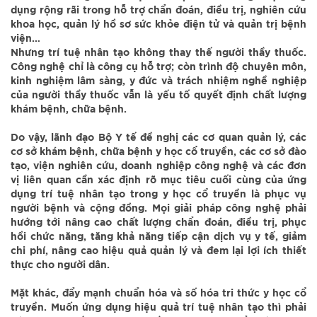
dụng rộng rãi trong hỗ trợ chẩn đoán, điều trị, nghiên cứu
khoa học, quản lý hồ sơ sức khỏe điện tử và quản trị bệnh
viện…
Nhưng trí tuệ nhân tạo không thay thế người thầy thuốc.
Công nghệ chỉ là công cụ hỗ trợ; còn trình độ chuyên môn,
kinh nghiệm lâm sàng, y đức và trách nhiệm nghề nghiệp
của người thầy thuốc vẫn là yếu tố quyết định chất lượng
khám bệnh, chữa bệnh.
Do vậy, lãnh đạo Bộ Y tế đề nghị các cơ quan quản lý, các
cơ sở khám bệnh, chữa bệnh y học cổ truyền, các cơ sở đào
tạo, viện nghiên cứu, doanh nghiệp công nghệ và các đơn
vị liên quan cần xác định rõ mục tiêu cuối cùng của ứng
dụng trí tuệ nhân tạo trong y học cổ truyền là phục vụ
người bệnh và cộng đồng. Mọi giải pháp công nghệ phải
hướng tới nâng cao chất lượng chẩn đoán, điều trị, phục
hồi chức năng, tăng khả năng tiếp cận dịch vụ y tế, giảm
chi phí, nâng cao hiệu quả quản lý và đem lại lợi ích thiết
thực cho người dân.
Mặt khác, đẩy mạnh chuẩn hóa và số hóa tri thức y học cổ
truyền. Muốn ứng dụng hiệu quả trí tuệ nhân tạo thì phải