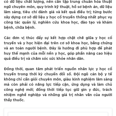
có dữ liệu chất lượng, nên cần tập trung chuẩn hóa thuật
ngữ chuyên môn, quy trình kỹ thuật, hồ sơ bệnh án, dữ liệu
lâm sàng, tiêu chí đánh giá và kết quả điều trị; từng bước
xây dựng cơ sở dữ liệu y học cổ truyền thống nhất phục vụ
công tác quản lý, nghiên cứu khoa học, đào tạo và khám
bệnh, chữa bệnh.
Các đơn vị thúc đẩy sự kết hợp chặt chẽ giữa y học cổ
truyền và y học hiện đại trên cơ sở khoa học, bằng chứng
và an toàn người bệnh. Đây là hướng đi phù hợp để phát
huy thế mạnh của mỗi nền y học, góp phần nâng cao hiệu
quả điều trị và chăm sóc sức khỏe nhân dân.
Đồng thời, quan tâm phát triển nguồn nhân lực y học cổ
truyền trong thời kỳ chuyển đổi số. Đội ngũ cán bộ y tế
không chỉ cần giỏi chuyên môn, giàu kinh nghiệm lâm sàng
mà còn phải có năng lực tiếp cận, ứng dụng và làm chủ
công nghệ mới; đồng thời tiếp tục giữ gìn y đức, trách
nhiệm nghề nghiệp và những giá trị nhân văn của người
thầy thuốc.