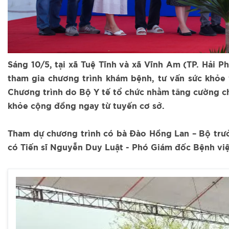
Sáng 10/5, tại xã Tuệ Tĩnh và xã Vĩnh Am (TP. Hải 
tham gia chương trình khám bệnh, tư vấn sức khỏe
Chương trình do Bộ Y tế tổ chức nhằm tăng cường c
khỏe cộng đồng ngay từ tuyến cơ sở.
Tham dự chương trình có bà Đào Hồng Lan – Bộ trưở
có Tiến sĩ Nguyễn Duy Luật - Phó Giám đốc Bệnh vi