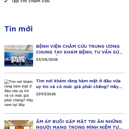
Tạp chí châm cứu
Tin mới
BỆNH VIỆN CHÂM CỨU TRUNG ƯƠNG
CHUNG TAY KHÁM BỆNH, TƯ VẤN SỨC
KHỎE MIỄN PHÍ CHO HƠN 1.000 NGƯỜI
03/08/2026
DÂN TẠI THÁI NGUYÊN
Tìm nơi khám răng hàm mặt ở đâu vừa
uy tin và có mức giá phải chăng? Hãy
xem tại đây
27/07/2026
ẤM ÁP BUỔI GẶP MẶT TRI ÂN NHỮNG
NGƯỜI MANG TRONG MÌNH NIỀM TỰ