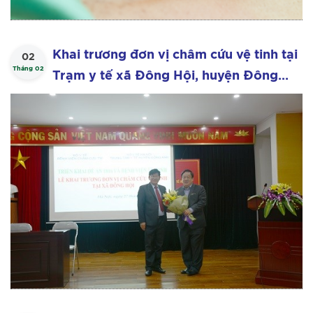
Khai trương đơn vị châm cứu vệ tinh tại
02
Tháng 02
Trạm y tế xã Đông Hội, huyện Đông
Anh – TP. Hà Nội