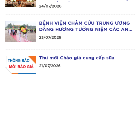
HÀO VỀ THẾ HỆ GIA ĐÌNH
24/07/2026
BỆNH VIỆN CHÂM CỨU TRUNG ƯƠNG
DÂNG HƯƠNG TƯỞNG NIỆM CÁC ANH
HÙNG LIỆT SĨ NHÂN NGÀY 27/7
23/07/2026
Thư mời Chào giá cung cấp sữa
21/07/2026