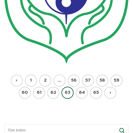
‹
1
2
...
56
57
58
59
60
61
62
63
64
65
›