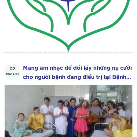
Mang âm nhạc để đổi lấy những nụ cười
02
Tháng 02
cho người bệnh đang điều trị tại Bệnh
viện châm cứu Trung Ương