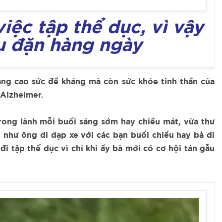
iệc tập thể dục, vì vậy
u đặn hàng ngày
âng cao sức đề kháng mà còn sức khỏe tinh thần của
 Alzheimer.
trong lành mỗi buổi sáng sớm hay chiều mát, vừa thư
ụ như ông đi đạp xe với các bạn buổi chiều hay bà đi
i tập thể dục vì chỉ khi ấy bà mới có cơ hội tán gẫu