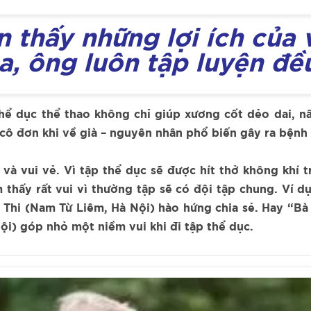
thấy những lợi ích của v
a, ông luôn tập luyện đề
thể dục thể thao không chỉ giúp xương cốt dẻo dai, n
cô đơn khi về già – nguyên nhân phổ biến gây ra bệnh
 và vui vẻ. Vì tập thể dục sẽ được hít thở không khí 
 thấy rất vui vì thường tập sẽ có đội tập chung. Ví d
Thi (Nam Từ Liêm, Hà Nội) hào hứng chia sẻ. Hay “Bà đ
i) góp nhỏ một niềm vui khi đi tập thể dục.