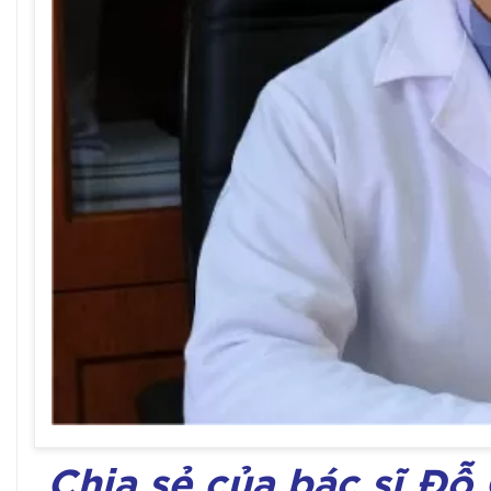
Chia sẻ của bác sĩ Đỗ