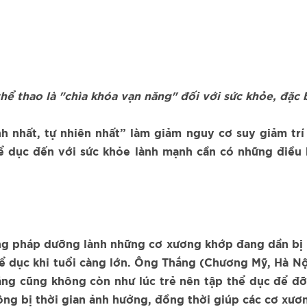
ể thao là "chìa khóa vạn năng" đối với sức khỏe, đặc b
h nhất, tự nhiên nhất” làm giảm nguy cơ suy giảm tr
thể dục đến với sức khỏe lành mạnh cần có những điề
ng pháp dưỡng lành những cơ xương khớp đang dần bị 
ể dục khi tuổi càng lớn. Ông Thắng (Chương Mỹ, Hà Nội
áng cũng không còn như lúc trẻ nên tập thể dục để đỡ
hông bị thời gian ảnh hưởng, đồng thời giúp các cơ xươ