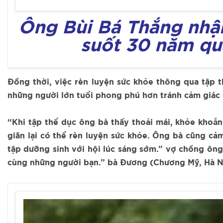
Ông Bùi Bá Thắng nhận 
suốt 30 năm qu
Đồng thời, việc rèn luyện sức khỏe thông qua tập 
những người lớn tuổi phong phú hơn tránh cảm giác 
“Khi tập thể dục ông bà thấy thoải mái, khỏe khoắn
giãn lại có thể rèn luyện sức khỏe. Ông bà cũng cảm
tập dưỡng sinh với hội lúc sáng sớm.” vợ chồng ông 
cùng những người bạn.” bà Đương (Chương Mỹ, Hà Nộ