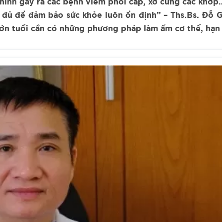
hính gây ra các bệnh viêm phổi cấp, xơ cứng các khớp… 
 đủ để đảm bảo sức khỏe luôn ổn định” – Ths.Bs. Đỗ 
n tuổi cần có những phương pháp làm ấm cơ thể, hạn c