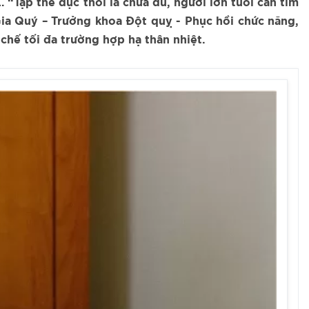
“Tập thể dục thôi là chưa đủ, người lớn tuổi cần tìm
Gia Quý – Trưởng khoa Đột quỵ - Phục hồi chức năng,
hế tối đa trường hợp hạ thân nhiệt.