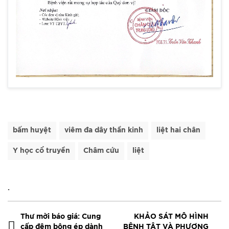
bấm huyệt
viêm đa dây thần kinh
liệt hai chân
Y học cổ truyền
Châm cứu
liệt
.
Thư mời báo giá: Cung
KHẢO SÁT MÔ HÌNH
cấp đệm bông ép dành
BỆNH TẬT VÀ PHƯƠNG