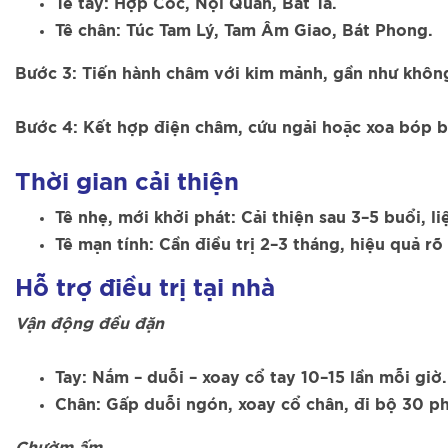
Tê tay: Hợp Cốc, Nội Quan, Bát Tà.
Tê chân: Túc Tam Lý, Tam Âm Giao, Bát Phong.
Bước 3: Tiến hành châm với kim mảnh, gần như không
Bước 4: Kết hợp điện châm, cứu ngải hoặc xoa bóp b
Thời gian cải thiện
Tê nhẹ, mới khởi phát: Cải thiện sau 3–5 buổi, li
Tê mạn tính: Cần điều trị 2–3 tháng, hiệu quả rõ
Hỗ trợ điều trị tại nhà
Vận động đều đặn
Tay: Nắm – duỗi – xoay cổ tay 10–15 lần mỗi giờ.
Chân: Gấp duỗi ngón, xoay cổ chân, đi bộ 30 p