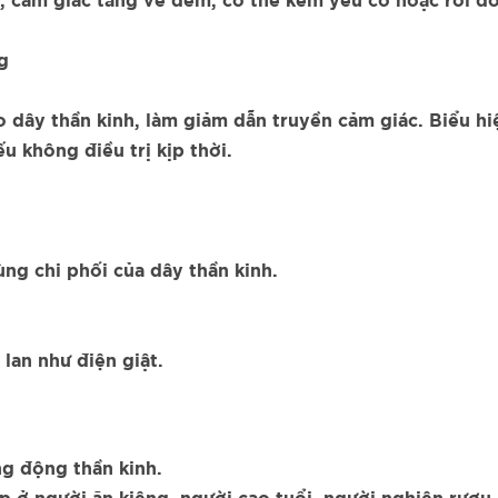
a), cảm giác tăng về đêm, có thể kèm yếu cơ hoặc rơi đồ
g
dây thần kinh, làm giảm dẫn truyền cảm giác. Biểu hiệ
u không điều trị kịp thời.
ùng chi phối của dây thần kinh.
lan như điện giật.
g động thần kinh.