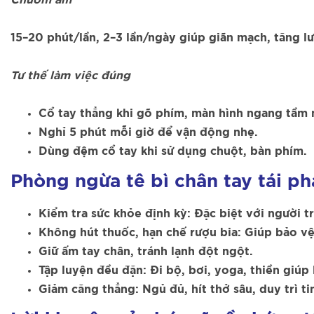
Chườm ấm
15–20 phút/lần, 2–3 lần/ngày giúp giãn mạch, tăng 
Tư thế làm việc đúng
Cổ tay thẳng khi gõ phím, màn hình ngang tầm 
Nghỉ 5 phút mỗi giờ để vận động nhẹ.
Dùng đệm cổ tay khi sử dụng chuột, bàn phím.
Phòng ngừa tê bì chân tay tái ph
Kiểm tra sức khỏe định kỳ: Đặc biệt với người t
Không hút thuốc, hạn chế rượu bia: Giúp bảo vệ
Giữ ấm tay chân, tránh lạnh đột ngột.
Tập luyện đều đặn: Đi bộ, bơi, yoga, thiền giúp 
Giảm căng thẳng: Ngủ đủ, hít thở sâu, duy trì ti