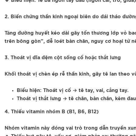
🔹 Biểu hiện: Tê ba ngón tay đầu (ngón cái, trỏ, giữ
2. Biến chứng thần kinh ngoại biên do đái tháo đườn
Tăng đường huyết kéo dài gây tổn thương lớp vỏ bao 
trên bông gòn”, dễ loét bàn chân, nguy cơ hoại tử nế
3. Thoát vị đĩa đệm cột sống cổ hoặc thắt lưng
Khối thoát vị chèn ép rễ thần kinh, gây tê lan theo v
Biểu hiện: Thoát vị cổ → tê tay, vai, cẳng tay.
Thoát vị thắt lưng → tê chân, bàn chân, kèm đau 
4. Thiếu vitamin nhóm B (B1, B6, B12)
Nhóm vitamin này đóng vai trò trong dẫn truyền xun