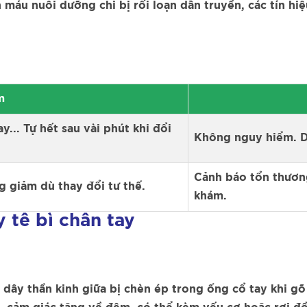
máu nuôi dưỡng chi bị rối loạn dẫn truyền, các tín hiệ
m
y... Tự hết sau vài phút khi đổi
Không nguy hiểm. D
Cảnh báo tổn thương
g giảm dù thay đổi tư thế.
khám.
 tê bì chân tay
dây thần kinh giữa bị chèn ép trong ống cổ tay khi gõ