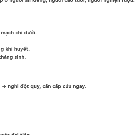
p ở người ăn kiêng, người cao tuổi, người nghiện rượu.
 mạch chi dưới.
ng khí huyết.
kháng sinh.
 → nghi đột quỵ, cần cấp cứu ngay.