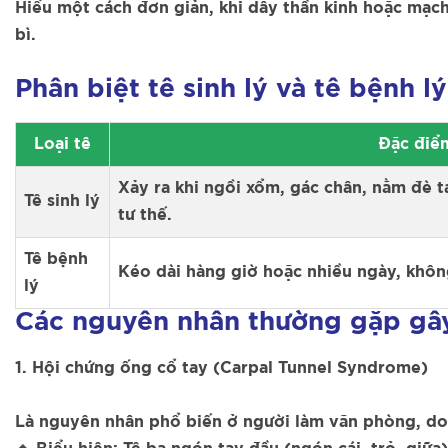
Hiểu một cách đơn giản, khi dây thần kinh hoặc mạch 
bì.
Phân biệt tê sinh lý và tê bệnh lý
Loại tê
Đặc điể
Xảy ra khi ngồi xổm, gác chân, nằm đè ta
Tê sinh lý
tư thế.
Tê bệnh
Kéo dài hàng giờ hoặc nhiều ngày, khôn
lý
Các nguyên nhân thường gặp gây
1. Hội chứng ống cổ tay (Carpal Tunnel Syndrome)
Là nguyên nhân phổ biến ở người làm văn phòng, do 