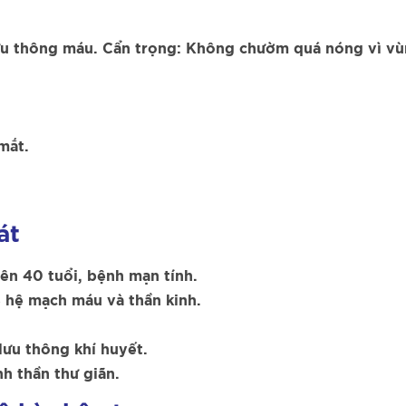
lưu thông máu. Cẩn trọng: Không chườm quá nóng vì vù
mắt.
át
rên 40 tuổi, bệnh mạn tính.
 hệ mạch máu và thần kinh.
lưu thông khí huyết.
nh thần thư giãn.