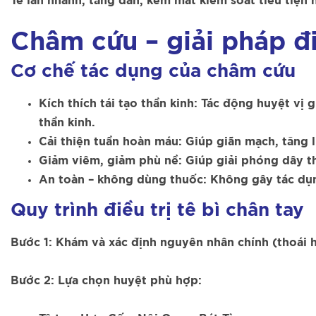
Tê lan nhanh, tăng dần, kèm mất kiểm soát tiểu tiện h
Châm cứu – giải pháp đi
Cơ chế tác dụng của châm cứu
Kích thích tái tạo thần kinh: Tác động huyệt vị g
thần kinh.
Cải thiện tuần hoàn máu: Giúp giãn mạch, tăng 
Giảm viêm, giảm phù nề: Giúp giải phóng dây th
An toàn – không dùng thuốc: Không gây tác dụn
Quy trình điều trị tê bì chân tay
Bước 1: Khám và xác định nguyên nhân chính (thoái hó
Bước 2: Lựa chọn huyệt phù hợp: