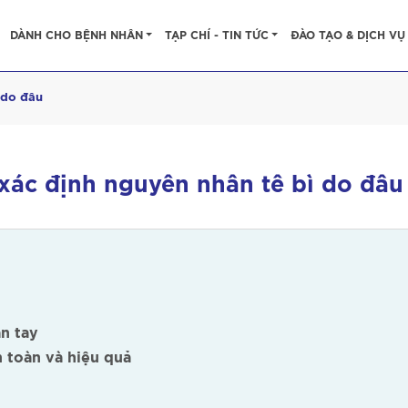
DÀNH CHO BỆNH NHÂN
TẠP CHÍ - TIN TỨC
ĐÀO TẠO & DỊCH VỤ
ì do đâu
à xác định nguyên nhân tê bì do đâu
n tay
n toàn và hiệu quả