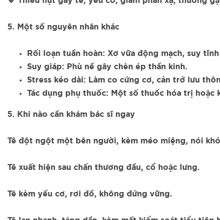
🔹 Thiếu hụt gây tê, yếu cơ, giảm phản xạ; thường gặ
5. Một số nguyên nhân khác
Rối loạn tuần hoàn: Xơ vữa động mạch, suy tĩnh
Suy giáp: Phù nề gây chèn ép thần kinh.
Stress kéo dài: Làm co cứng cơ, cản trở lưu thô
Tác dụng phụ thuốc: Một số thuốc hóa trị hoặc 
5. Khi nào cần khám bác sĩ ngay
Tê đột ngột một bên người, kèm méo miệng, nói khó
Tê xuất hiện sau chấn thương đầu, cổ hoặc lưng.
Tê kèm yếu cơ, rơi đồ, không đứng vững.