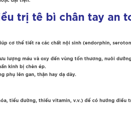
oặc đại tiện.
ều trị tê bì chân tay an 
iúp cơ thể tiết ra các chất nội sinh (endorphin, seroto
lưu lượng máu và oxy đến vùng tổn thương, nuôi dưỡng
ần kinh bị chèn ép.
g phụ lên gan, thận hay dạ dày.
a, tiểu đường, thiếu vitamin, v.v.) để có hướng điều t