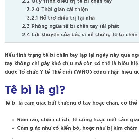
2.2 Quy trình điều trị tê bì chân tay
3.2.0 Thời gian cải thiện
3.2.1 Hỗ trợ điều trị tại nhà
2.3 Phòng ngừa tê bì chân tay tái phát
2.4 Lời khuyên của bác sĩ về chứng tê bì chân
Nếu tình trạng tê bì chân tay lặp lại ngày này qua ng
tay không chỉ gây khó chịu mà còn có thể là biểu hiệ
được Tổ chức Y tế Thế giới (WHO) công nhận hiệu quả 
Tê bì là gì?
Tê bì là cảm giác bất thường ở tay hoặc chân, có thể
Râm ran, châm chích, tê cóng hoặc mất cảm giá
Cảm giác như có kiến bò, hoặc như bị kim châm l