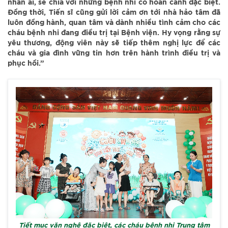
nhân ái, sẻ chia với những bệnh nhi có hoàn cảnh đặc biệt.
Đồng thời, Tiến sĩ cũng gửi lời cảm ơn tới nhà hảo tâm đã
luôn đồng hành, quan tâm và dành nhiều tình cảm cho các
cháu bệnh nhi đang điều trị tại Bệnh viện. Hy vọng rằng sự
yêu thương, động viên này sẽ tiếp thêm nghị lực để các
cháu và gia đình vững tin hơn trên hành trình điều trị và
phục hồi.”
Tiết mục văn nghệ đặc biệt, các cháu bệnh nhi Trung tâm