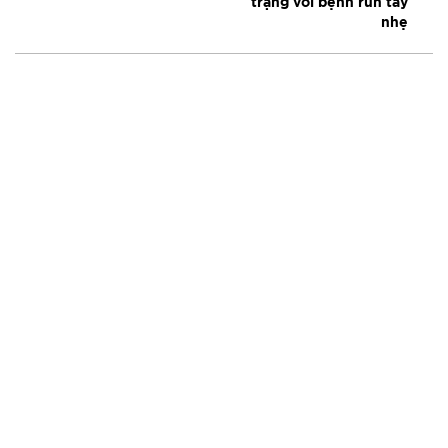
trạng với bệnh run tay
nhẹ