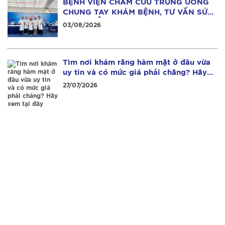
BỆNH VIỆN CHÂM CỨU TRUNG ƯƠNG
CHUNG TAY KHÁM BỆNH, TƯ VẤN SỨC
KHỎE MIỄN PHÍ CHO HƠN 1.000 NGƯỜI
03/08/2026
DÂN TẠI THÁI NGUYÊN
Tìm nơi khám răng hàm mặt ở đâu vừa
uy tin và có mức giá phải chăng? Hãy
xem tại đây
27/07/2026