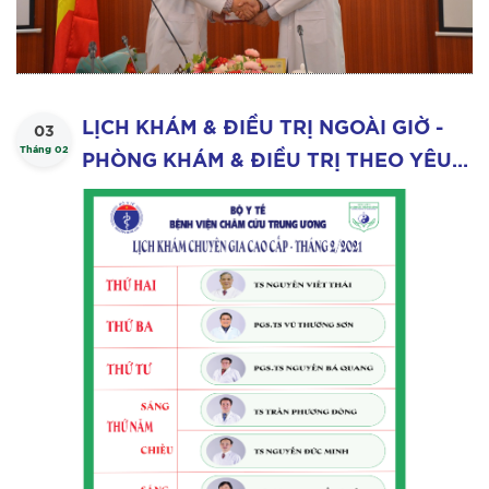
LỊCH KHÁM & ĐIỀU TRỊ NGOÀI GIỜ -
03
Tháng 02
PHÒNG KHÁM & ĐIỀU TRỊ THEO YÊU
CẦU