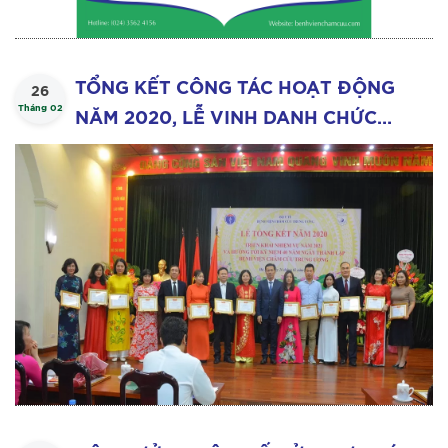
TỔNG KẾT CÔNG TÁC HOẠT ĐỘNG
26
Tháng 02
NĂM 2020, LỄ VINH DANH CHỨC
DANH PHÓ GIÁO SƯ TIẾN SĨ Y HỌC
PHẠM HỒNG VÂN