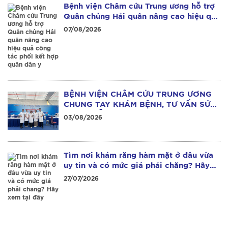
Bệnh viện Châm cứu Trung ương hỗ trợ
Quân chủng Hải quân nâng cao hiệu quả
công tác phối kết hợp quân dân y
07/08/2026
BỆNH VIỆN CHÂM CỨU TRUNG ƯƠNG
CHUNG TAY KHÁM BỆNH, TƯ VẤN SỨC
KHỎE MIỄN PHÍ CHO HƠN 1.000 NGƯỜI
03/08/2026
DÂN TẠI THÁI NGUYÊN
Tìm nơi khám răng hàm mặt ở đâu vừa
uy tin và có mức giá phải chăng? Hãy
xem tại đây
27/07/2026