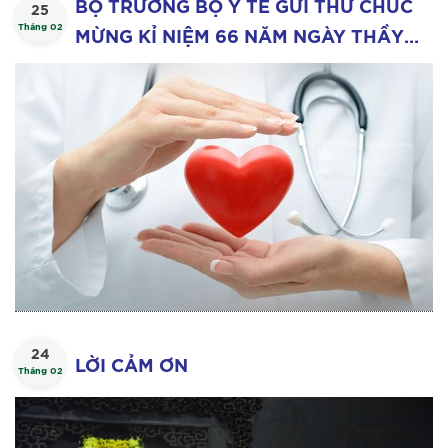
BỘ TRƯỞNG BỘ Y TẾ GỬI THƯ CHÚC
25
Tháng 02
MỪNG KỈ NIỆM 66 NĂM NGÀY THẦY
THUỐC VIỆT NAM
24
LỜI CẢM ƠN
Tháng 02