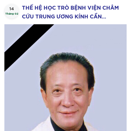
THẾ HỆ HỌC TRÒ BỆNH VIỆN CHÂM
14
Tháng 02
CỨU TRUNG ƯƠNG KÍNH CẨN
NGHIÊNG MÌNH VĨNH BIỆT
AHLĐ.GS.TSKH.TTND NGUYỄN TÀI THU