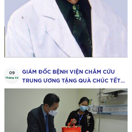
GIÁM ĐỐC BỆNH VIỆN CHÂM CỨU
09
Tháng 02
TRUNG ƯƠNG TẶNG QUÀ CHÚC TẾT
BỆNH NHÂN